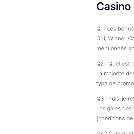
Casino
Q1 : Les bonus
Oui, Winner Ca
mentionnés son
Q2 : Quel est l
La majorité des
type de promo
Q3 : Puis-je r
Les gains des 
(conditions de 
Q4 : Comment 