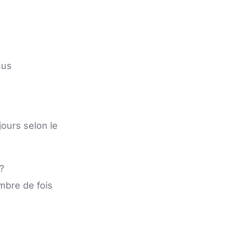
nus
jours selon le
?
mbre de fois