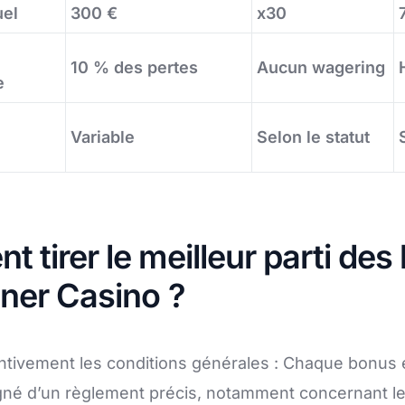
el
300 €
x30
10 % des pertes
Aucun wagering
e
Variable
Selon le statut
 tirer le meilleur parti des
ner Casino ?
entivement les conditions générales : Chaque bonus 
é d’un règlement précis, notamment concernant l