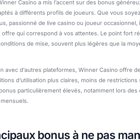
Winner Casino a mis l’accent sur des bonus généreu
daptés à différents profils de joueurs. Que vous soy
s, passionné de live casino ou joueur occasionnel, i
offre qui correspond à vos attentes. Le point fort ré
s conditions de mise, souvent plus légères que la mo
n avec d’autres plateformes, Winner Casino offre d
ions d’utilisation plus claires, moins de restrictions 
onus particulièrement élevés, notamment lors des d
s mensuels.
ncipaux bonus à ne pas ma