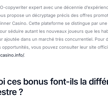
ales
EO-copywriter expert avec une décennie d’expérien
vous propose un décryptage précis des offres promot
Winner Casino. Cette plateforme se distingue par u
pour séduire autant les nouveaux joueurs que les hab
ur ajoutée dans un marché très concurrentiel. Pour 
 opportunités, vous pouvez consulter leur site officie
casino.info/
.
i ces bonus font-ils la diff
estre ?