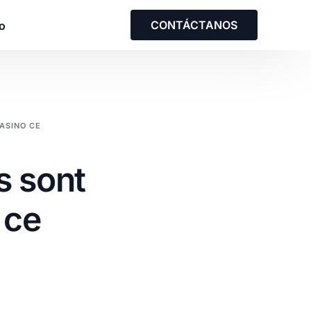
CONTÁCTANOS
o
solución empresarial
ASINO CE
on nuestro equipo para analizar una
s sont
us necesidades y las de su equipo.
 ce
o con nosotros