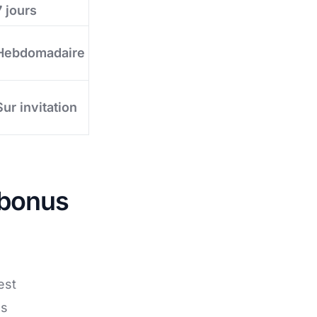
7 jours
Hebdomadaire
Sur invitation
 bonus
est
es