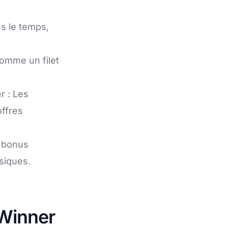
ns le temps,
comme un filet
r : Les
offres
s bonus
ssiques.
 Winner