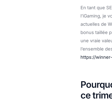
Soluciones de Gestión de Procesos Empresari
En tant que S
Servicios profesionales de drones
l’iGaming, je 
Formación
actuelles de 
RGPD/Derecho Digital
bonus taillée 
une vraie vale
Selección de Talento
l’ensemble des
https://winner-
Pourquo
ce trim