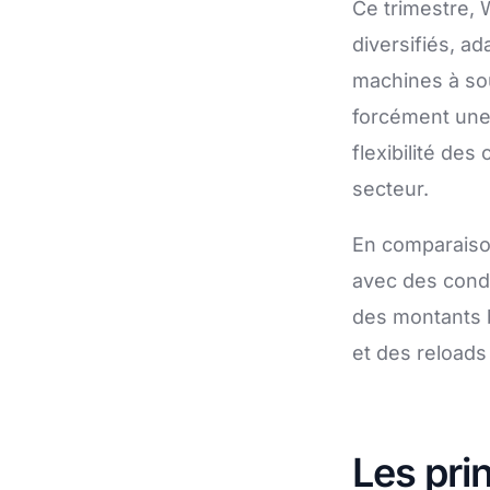
Ce trimestre, 
diversifiés, a
machines à sou
forcément une 
flexibilité de
secteur.
En comparaiso
avec des condit
des montants b
et des reload
Les pri