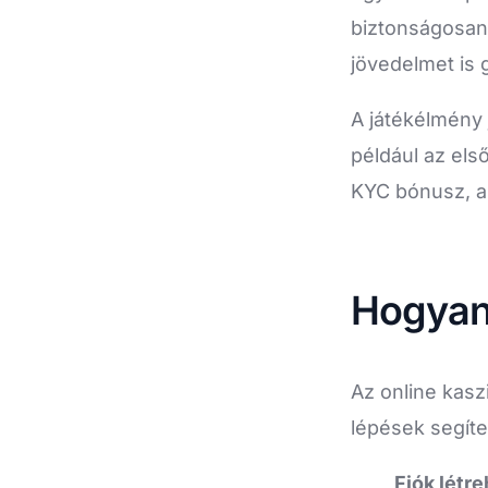
biztonságosan j
jövedelmet is 
A játékélmény 
például az els
KYC bónusz, a
Hogyan 
Az online kasz
lépések segít
Fiók létr