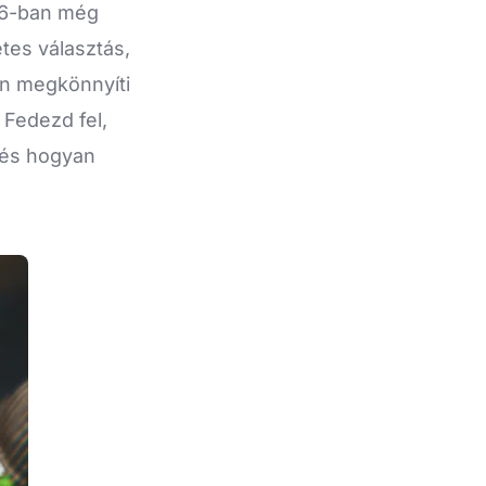
26-ban még
etes választás,
en megkönnyíti
 Fedezd fel,
 és hogyan