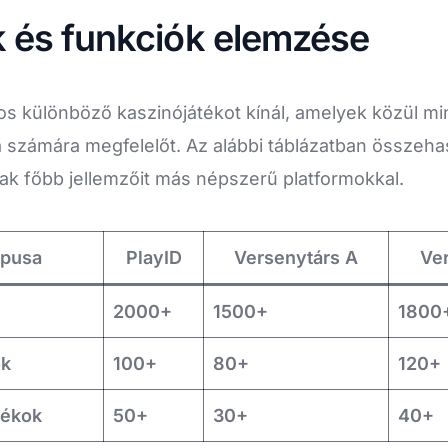
 és funkciók elemzése
s különböző kaszinójátékot kínál, amelyek közül mi
a számára megfelelőt. Az alábbi táblázatban összehas
nak főbb jellemzőit más népszerű platformokkal.
ípusa
PlayID
Versenytárs A
Ver
2000+
1500+
1800
ok
100+
80+
120+
tékok
50+
30+
40+