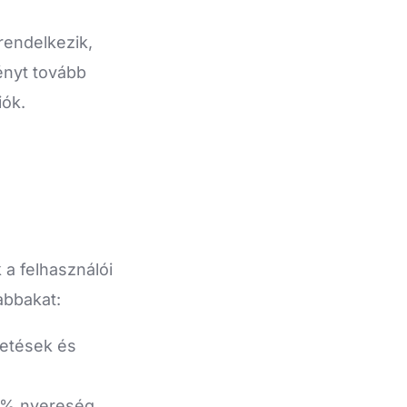
 rendelkezik,
ényt tovább
iók.
a felhasználói
abbakat:
zetések és
10% nyereség.