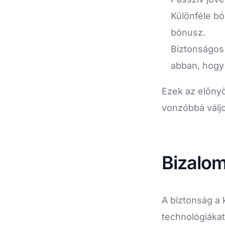
Különféle bó
bónusz.
Biztonságos 
abban, hogy 
Ezek az előnyö
vonzóbbá válj
Bizalom
A biztonság a 
technológiákat