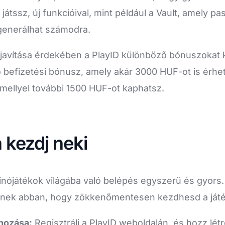
átssz, új funkcióival, mint például a Vault, amely pa
generálhat számodra.
javítása érdekében a PlayID különböző bónuszokat k
ő befizetési bónusz, amely akár 3000 HUF-ot is érhet
mellyel további 1500 HUF-ot kaphatsz.
kezdj neki
inójátékok világába való belépés egyszerű és gyors.
enek abban, hogy zökkenőmentesen kezdhesd a játé
ehozása:
Regisztrálj a PlayID weboldalán, és hozz létr