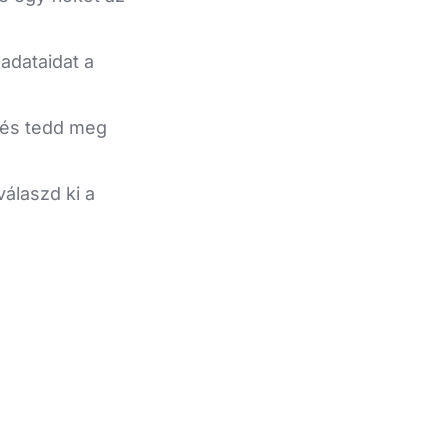
adataidat a
 és tedd meg
válaszd ki a