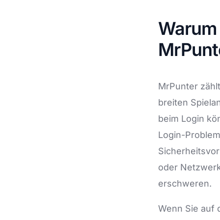
Soluciones de Gestión de Procesos Empresari
Warum f
Servicios profesionales de drones
Formación
MrPunte
RGPD/Derecho Digital
Selección de Talento
MrPunter zählt
breiten Spiel
beim Login kön
Login-Probleme
Sicherheitsvor
oder Netzwerk
erschweren.
Wenn Sie auf d