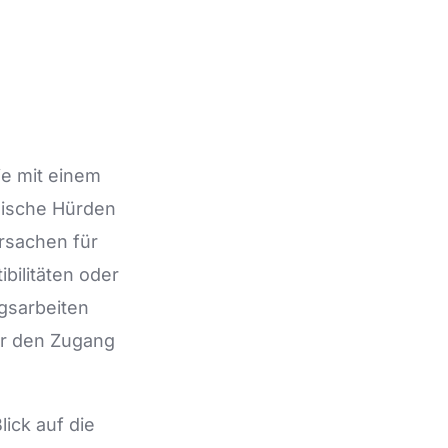
ie mit einem
nische Hürden
rsachen für
bilitäten oder
gsarbeiten
är den Zugang
ick auf die