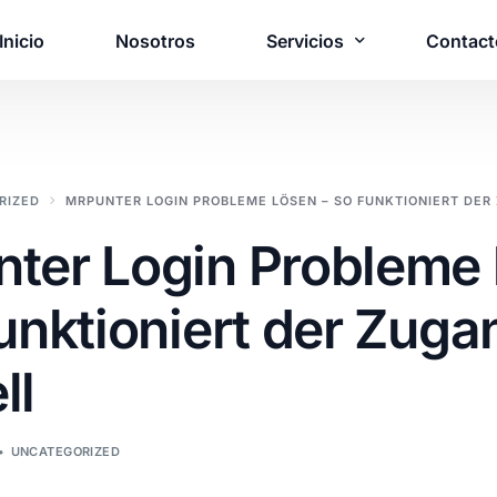
Inicio
Nosotros
Servicios
Contact
¿Necesita una 
RIZED
MRPUNTER LOGIN PROBLEME LÖSEN – SO FUNKTIONIERT DER
personalizada?
ter Login Probleme 
Póngase en contacto c
solución adaptada a s
funktioniert der Zuga
Póngase en contact
ll
UNCATEGORIZED