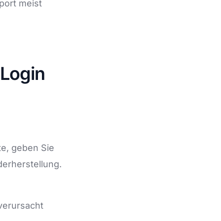
port meist
 Login
te, geben Sie
erherstellung.
verursacht