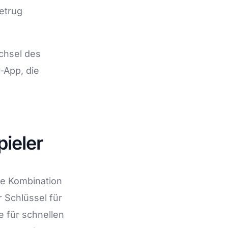
etrug
chsel des
-App, die
ieler
ie Kombination
 Schlüssel für
e für schnellen