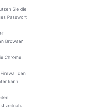
tzen Sie die
eues Passwort
er
den Browser
wie Chrome,
 Firewall den
nter kann
iten
st zeitnah.