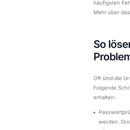
häufigsten Feh
Mehr über das
So löse
Problem
Oft sind die U
Folgende Schri
erhalten:
Passwortprüf
werden. Gro