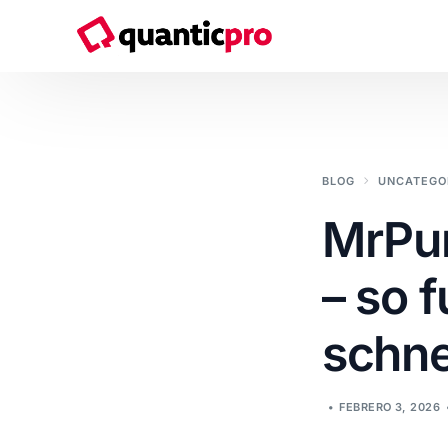
Servicios
BLOG
UNCATEGO
Consultoría de Transformación Digital
MrPun
Sistemas & Soluciones IT
– so 
Ciberseguridad
schne
Soluciones Cloud
Desarrollo de software a medida
FEBRERO 3, 2026
Marketing y Comunicación