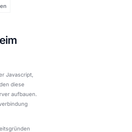
ten
beim
r Javascript,
rden diese
erver aufbauen.
tverbindung
heitsgründen