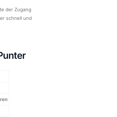
lte der Zugang
er schnell und
Punter
eren