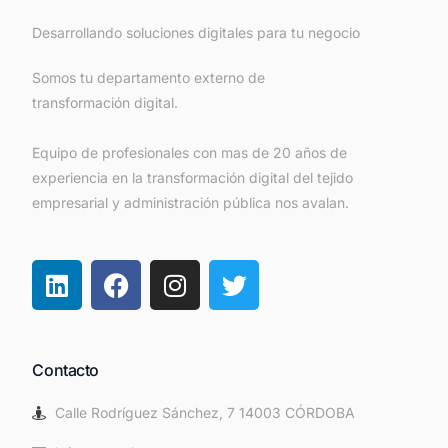
Desarrollando soluciones digitales para tu negocio
Somos tu departamento externo de
transformación digital.
Equipo de profesionales con mas de 20 años de
experiencia en la transformación digital del tejido
empresarial y administración pública nos avalan.
Contacto
Calle Rodríguez Sánchez, 7 14003 CÓRDOBA