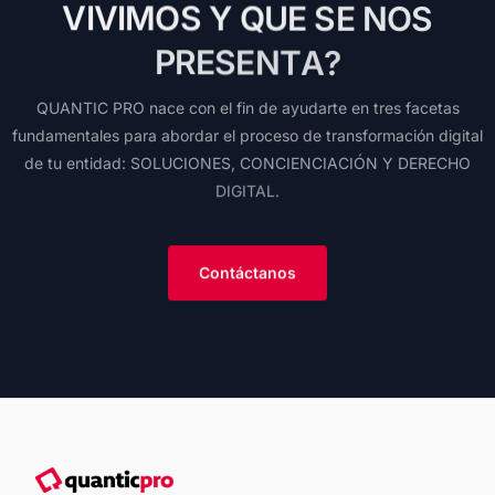
V
I
V
I
M
O
S
Y
Q
U
E
S
E
N
O
S
P
R
E
S
E
N
T
A
?
QUANTIC
PRO
nace
con
el
fin
de
ayudarte
en
tres
facetas
fundamentales
para
abordar
el
proceso
de
transformación
digital
de
tu
entidad:
SOLUCIONES,
CONCIENCIACIÓN
Y
DERECHO
DIGITAL.
Contáctanos