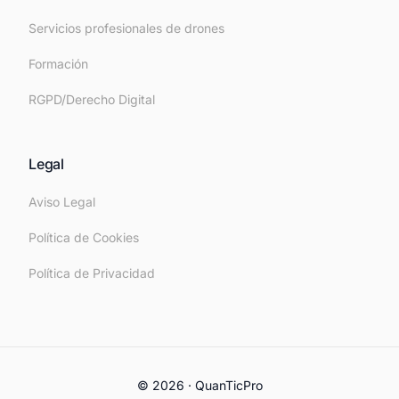
Servicios profesionales de drones
Formación
RGPD/Derecho Digital
Legal
Aviso Legal
Política de Cookies
Política de Privacidad
© 2026 · QuanTicPro