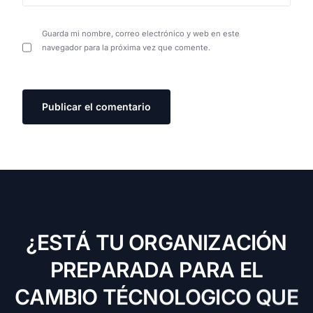
Guarda mi nombre, correo electrónico y web en este
navegador para la próxima vez que comente.
¿
E
S
T
Á
T
U
O
R
G
A
N
I
Z
A
C
I
Ó
N
P
R
E
P
A
R
A
D
A
P
A
R
A
E
L
C
A
M
B
I
O
T
É
C
N
O
L
O
G
I
C
O
Q
U
E