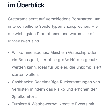
im Überblick
Gratorama setzt auf verschiedene Bonusarten, um
unterschiedliche Spielertypen anzusprechen. Hier
die wichtigsten Promotionen und warum sie oft
lohnenswert sind:
Willkommensbonus: Meist ein Gratischip oder
ein Bonusgeld, der ohne große Hürden genutzt
werden kann. Ideal für Spieler, die unkompliziert
starten wollen.
Cashbacks: Regelmäßige Rückerstattungen von
Verlusten mindern das Risiko und erhöhen den
Spielkomfort.
Turniere & Wettbewerbe: Kreative Events mit