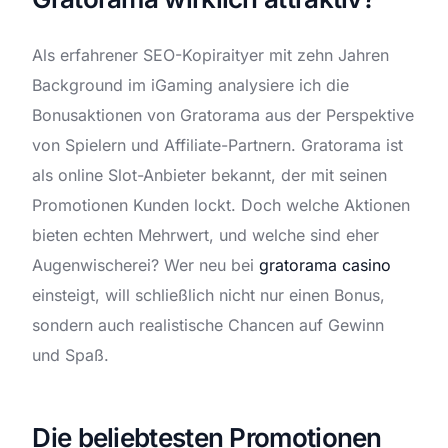
Als erfahrener SEO-Kopiraityer mit zehn Jahren
Background im iGaming analysiere ich die
Bonusaktionen von Gratorama aus der Perspektive
von Spielern und Affiliate-Partnern. Gratorama ist
als online Slot-Anbieter bekannt, der mit seinen
Promotionen Kunden lockt. Doch welche Aktionen
bieten echten Mehrwert, und welche sind eher
Augenwischerei? Wer neu bei
gratorama casino
einsteigt, will schließlich nicht nur einen Bonus,
sondern auch realistische Chancen auf Gewinn
und Spaß.
Die beliebtesten Promotionen