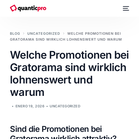
BLOG
UNCATEGORIZED
WELCHE PROMOTIONEN BEI
GRATORAMA SIND WIRKLICH LOHNENSWERT UND WARUM
Welche Promotionen bei
Gratorama sind wirklich
lohnenswert und
warum
ENERO 19, 2026
UNCATEGORIZED
Sind die Promotionen bei
Gratorama wirklich attraktiv?