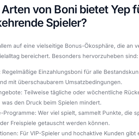
Arten von Boni bietet Yep f
ehrende Spieler?
allem auf eine vielseitige Bonus-Ökosphäre, die an
ielalltag bereichert. Besonders hervorzuheben sind:
 Regelmäßige Einzahlungsboni für alle Bestandskun
und mit überschaubarem Umsatzbedingungen.
gebote: Teilweise tägliche oder wöchentliche Rück
, was den Druck beim Spielen mindert.
Programme: Wer viel spielt, sammelt Punkte, die sp
der Freispiele getauscht werden können.
tionen: Für VIP-Spieler und hochaktive Kunden gibt e