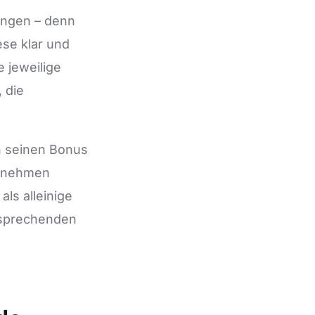
ungen – denn
ese klar und
e jeweilige
 die
ch seinen Bonus
ernehmen
ls alleinige
nsprechenden