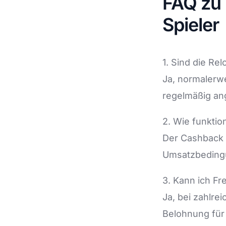
FAQ zu 
Spieler
1. Sind die R
Ja, normalerwe
regelmäßig an
2. Wie funktio
Der Cashback e
Umsatzbedingun
3. Kann ich Fr
Ja, bei zahlre
Belohnung für 