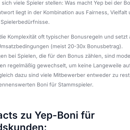
e sich viele Spieler stellen: Was macht Yep bei der 
twort liegt in der Kombination aus Fairness, Vielfalt
Spielerbedürfnisse.
die Komplexität oft typischer Bonusregeln und setzt 
Umsatzbedingungen (meist 20-30x Bonusbetrag).
en bei Spielen, die für den Bonus zählen, sind mod
en regelmäßig gewechselt, um keine Langeweile a
gleich dazu sind viele Mitbewerber entweder zu restr
nennenswerten Boni für Stammspieler.
acts zu Yep-Boni für
dskunden: