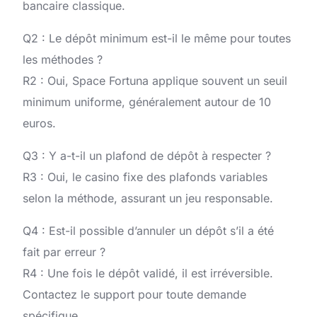
bancaire classique.
Q2 : Le dépôt minimum est-il le même pour toutes
les méthodes ?
R2 : Oui, Space Fortuna applique souvent un seuil
minimum uniforme, généralement autour de 10
euros.
Q3 : Y a-t-il un plafond de dépôt à respecter ?
R3 : Oui, le casino fixe des plafonds variables
selon la méthode, assurant un jeu responsable.
Q4 : Est-il possible d’annuler un dépôt s’il a été
fait par erreur ?
R4 : Une fois le dépôt validé, il est irréversible.
Contactez le support pour toute demande
spécifique.