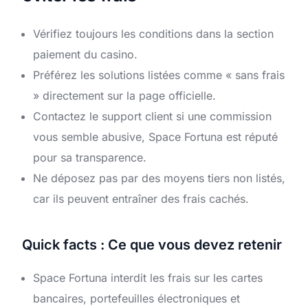
Vérifiez toujours les conditions dans la section
paiement du casino.
Préférez les solutions listées comme « sans frais
» directement sur la page officielle.
Contactez le support client si une commission
vous semble abusive, Space Fortuna est réputé
pour sa transparence.
Ne déposez pas par des moyens tiers non listés,
car ils peuvent entraîner des frais cachés.
Quick facts : Ce que vous devez retenir
Space Fortuna interdit les frais sur les cartes
bancaires, portefeuilles électroniques et