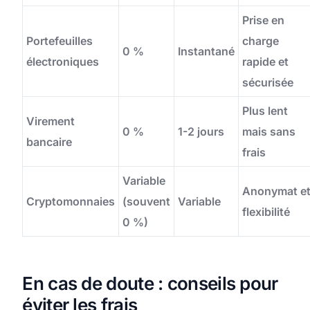
Prise en
Portefeuilles
charge
0 %
Instantané
électroniques
rapide et
sécurisée
Plus lent
Virement
0 %
1-2 jours
mais sans
bancaire
frais
Variable
Anonymat e
Cryptomonnaies
(souvent
Variable
flexibilité
0 %)
En cas de doute : conseils pour
éviter les frais