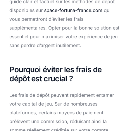
guide clair et factuel sur les méthodes de dépôt
disponibles sur
space-fortuna-france.com
qui
vous permettront d’éviter les frais
supplémentaires. Opter pour la bonne solution est
essentiel pour maximiser votre expérience de jeu
sans perdre d’argent inutilement.
Pourquoi éviter les frais de
dépôt est crucial ?
Les frais de dépôt peuvent rapidement entamer
votre capital de jeu. Sur de nombreuses
plateformes, certains moyens de paiement
prélèvent une commission, réduisant ainsi la
somme réellement créditée sur votre compte