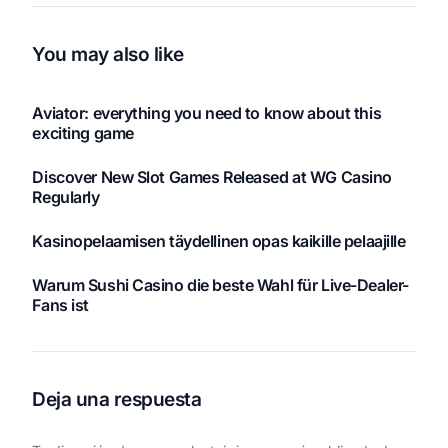
You may also like
Aviator: everything you need to know about this
exciting game
Discover New Slot Games Released at WG Casino
Regularly
Kasinopelaamisen täydellinen opas kaikille pelaajille
Warum Sushi Casino die beste Wahl für Live-Dealer-
Fans ist
Deja una respuesta