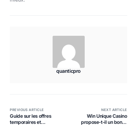
quanticpro
PREVIOUS ARTICLE
NEXT ARTICLE
Guide sur les offres
Win Unique Casino
temporaires et
propose-t-il un bonus
saisonnières de Manga
sans dépôt intéressant ?
Casino 2026