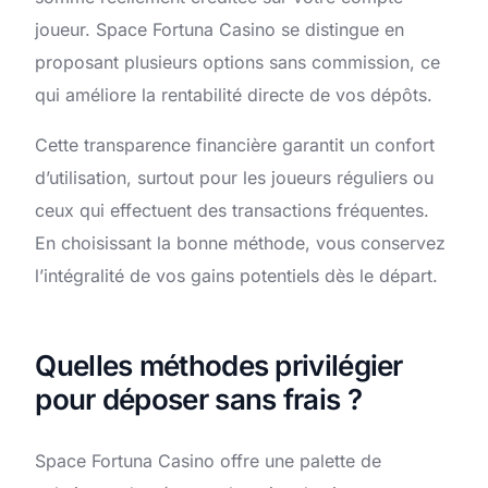
joueur. Space Fortuna Casino se distingue en
proposant plusieurs options sans commission, ce
qui améliore la rentabilité directe de vos dépôts.
Cette transparence financière garantit un confort
d’utilisation, surtout pour les joueurs réguliers ou
ceux qui effectuent des transactions fréquentes.
En choisissant la bonne méthode, vous conservez
l’intégralité de vos gains potentiels dès le départ.
Quelles méthodes privilégier
pour déposer sans frais ?
Space Fortuna Casino offre une palette de