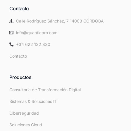
Contacto
Calle Rodríguez Sánchez, 7 14003 CÓRDOBA
info@quanticpro.com
+34 622 132 830
Contacto
Productos
Consultoría de Transformación Digital
Sistemas & Soluciones IT
Ciberseguridad
Soluciones Cloud