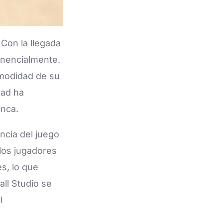
 Con la llegada
ponencialmente.
omodidad de su
dad ha
unca.
ncia del juego
 los jugadores
es, lo que
all Studio se
l