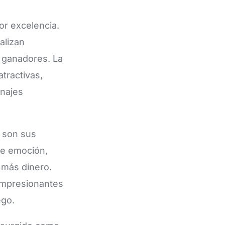
or excelencia.
alizan
s ganadores. La
tractivas,
onajes
 son sus
de emoción,
 más dinero.
impresionantes
ego.