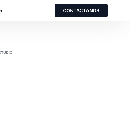
CONTÁCTANOS
o
solución empresarial
STUDIO
on nuestro equipo para analizar una
us necesidades y las de su equipo.
o con nosotros