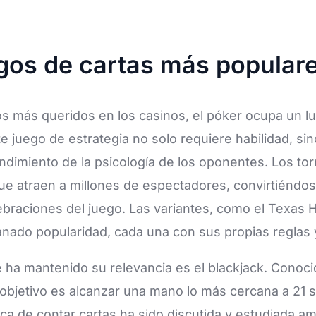
gos de cartas más popular
os más queridos en los casinos, el póker ocupa un l
e juego de estrategia no solo requiere habilidad, si
dimiento de la psicología de los oponentes. Los to
e atraen a millones de espectadores, convirtiéndo
ebraciones del juego. Las variantes, como el Texas H
ado popularidad, cada una con sus propias reglas y
 ha mantenido su relevancia es el blackjack. Conoci
l objetivo es alcanzar una mano lo más cercana a 21 s
ica de contar cartas ha sido discutida y estudiada a