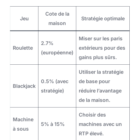
Cote de la
Jeu
Stratégie optimale
maison
Miser sur les paris
2.7%
Roulette
extérieurs pour des
(européenne)
gains plus sûrs.
Utiliser la stratégie
0.5% (avec
de base pour
Blackjack
stratégie)
réduire l’avantage
de la maison.
Choisir des
Machine
5% à 15%
machines avec un
à sous
RTP élevé.