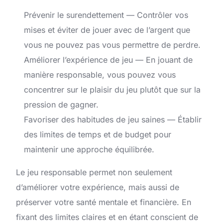
Prévenir le surendettement — Contrôler vos
mises et éviter de jouer avec de l’argent que
vous ne pouvez pas vous permettre de perdre.
Améliorer l’expérience de jeu — En jouant de
manière responsable, vous pouvez vous
concentrer sur le plaisir du jeu plutôt que sur la
pression de gagner.
Favoriser des habitudes de jeu saines — Établir
des limites de temps et de budget pour
maintenir une approche équilibrée.
Le jeu responsable permet non seulement
d’améliorer votre expérience, mais aussi de
préserver votre santé mentale et financière. En
fixant des limites claires et en étant conscient de