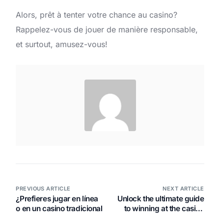
Alors, prêt à tenter votre chance au casino?
Rappelez-vous de jouer de manière responsable,
et surtout, amusez-vous!
PREVIOUS ARTICLE
NEXT ARTICLE
¿Prefieres jugar en línea
Unlock the ultimate guide
o en un casino tradicional
to winning at the casino
Cashing in at the casino