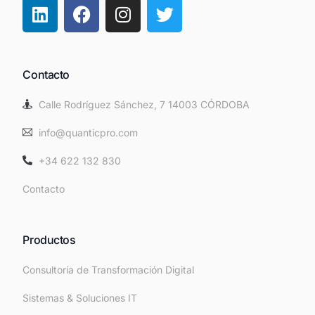
Contacto
Calle Rodríguez Sánchez, 7 14003 CÓRDOBA
info@quanticpro.com
+34 622 132 830
Contacto
Productos
Consultoría de Transformación Digital
Sistemas & Soluciones IT