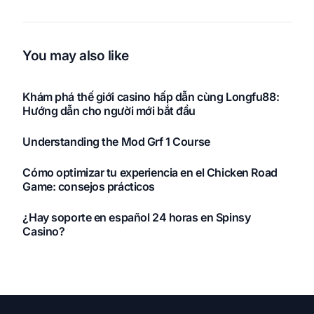
is not merely a game of
chance; it requires
You may also like
Khám phá thế giới casino hấp dẫn cùng Longfu88:
Hướng dẫn cho người mới bắt đầu
Understanding the Mod Grf 1 Course
Cómo optimizar tu experiencia en el Chicken Road
Game: consejos prácticos
¿Hay soporte en español 24 horas en Spinsy
Casino?