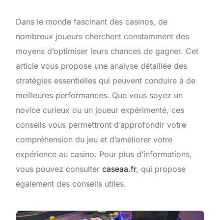
Dans le monde fascinant des casinos, de
nombreux joueurs cherchent constamment des
moyens d’optimiser leurs chances de gagner. Cet
article vous propose une analyse détaillée des
stratégies essentielles qui peuvent conduire à de
meilleures performances. Que vous soyez un
novice curieux ou un joueur expérimenté, ces
conseils vous permettront d’approfondir votre
compréhension du jeu et d’améliorer votre
expérience au casino. Pour plus d’informations,
vous pouvez consulter
caseaa.fr
, qui propose
également des conseils utiles.