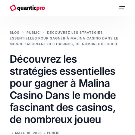
BLOG
PUBLIC
DÉCOUVREZ LES STRATÉGIES
ESSENTIELLES POUR GAGNER À MALINA CASINO DANS LE
MONDE FASCINANT DES CASINOS, DE NOMBREUX JOUEU
Découvrez les
stratégies essentielles
pour gagner à Malina
Casino Dans le monde
fascinant des casinos,
de nombreux joueu
MAYO 18, 2026
PUBLIC