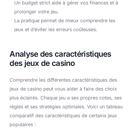
Un budget strict aide à gérer vos finances et à
prolonger votre jeu.
La pratique permet de mieux comprendre les
jeux et d’éviter les erreurs coûteuses.
Analyse des caractéristiques
des jeux de casino
Comprendre les différentes caractéristiques des
jeux de casino peut vous aider à faire des choix
plus éclairés. Chaque jeu a ses propres cotes, ses
règles et ses stratégies optimales. Voici un tableau
comparatif des caractéristiques de certains jeux
populaires :