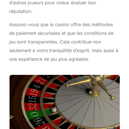
d’autres joueurs pour mieux évaluer leur
réputation.
Assurez-vous que le casino offre des méthodes
de paiement sécurisées et que les conditions de
jeu sont transparentes. Cela contribue non
seulement à votre tranquillité d’esprit, mais aussi à
une expérience de jeu plus agréable.