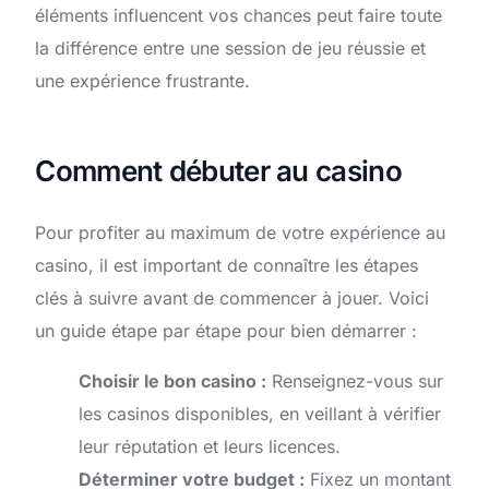
éléments influencent vos chances peut faire toute
la différence entre une session de jeu réussie et
une expérience frustrante.
Comment débuter au casino
Pour profiter au maximum de votre expérience au
casino, il est important de connaître les étapes
clés à suivre avant de commencer à jouer. Voici
un guide étape par étape pour bien démarrer :
Choisir le bon casino :
Renseignez-vous sur
les casinos disponibles, en veillant à vérifier
leur réputation et leurs licences.
Déterminer votre budget :
Fixez un montant