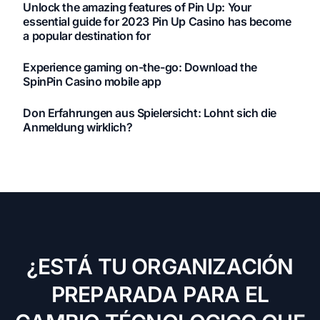
Unlock the amazing features of Pin Up: Your
essential guide for 2023 Pin Up Casino has become
a popular destination for
Experience gaming on-the-go: Download the
SpinPin Casino mobile app
Don Erfahrungen aus Spielersicht: Lohnt sich die
Anmeldung wirklich?
¿
E
S
T
Á
T
U
O
R
G
A
N
I
Z
A
C
I
Ó
N
P
R
E
P
A
R
A
D
A
P
A
R
A
E
L