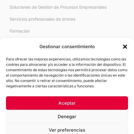
Soluciones de Gestión de Procesos Empresariales
Servicios profesionales de drones
Formación
RGPD/Derecho Digital
Gestionar consentimiento
Para ofrecer las mejores experiencias, utilizamos tecnologías como las
Legal
cookies para almacenar y/o acceder a la información del dispositivo. El
consentimiento de estas tecnologías nos permitirá procesar datos como
el comportamiento de navegación o las identificaciones únicas en este
Aviso Legal
sitio. No consentir o retirar el consentimiento, puede afectar
negativamente a ciertas características y funciones.
Política de Cookies
Política de Privacidad
Aceptar
Denegar
Ver preferencias