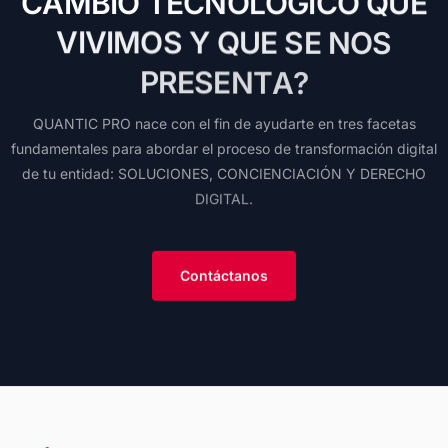
C
A
M
B
I
O
T
É
C
N
O
L
O
G
I
C
O
Q
U
E
V
I
V
I
M
O
S
Y
Q
U
E
S
E
N
O
S
P
R
E
S
E
N
T
A
?
QUANTIC
PRO
nace
con
el
fin
de
ayudarte
en
tres
facetas
fundamentales
para
abordar
el
proceso
de
transformación
digital
de
tu
entidad:
SOLUCIONES,
CONCIENCIACIÓN
Y
DERECHO
DIGITAL.
Contáctanos