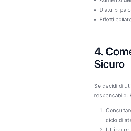
Aumento del 
Disturbi psi
Effetti colla
4. Come
Sicuro
Se decidi di ut
responsabile. 
Consultare
ciclo di st
Utilizzare 