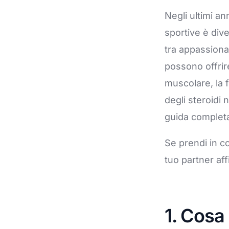
Soluciones de Gestión de Procesos Empresari
Negli ultimi ann
Servicios profesionales de drones
sportive è dive
Formación
tra appassiona
RGPD/Derecho Digital
possono offrir
muscolare, la 
Selección de Talento
degli steroidi 
guida completa
Se prendi in 
tuo partner aff
1. Cosa