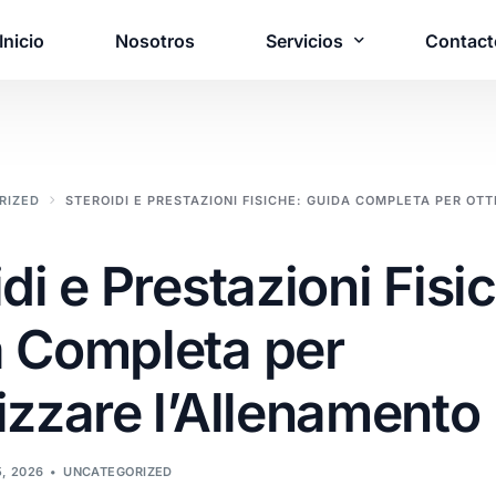
Inicio
Nosotros
Servicios
Contact
¿Necesita una 
RIZED
STEROIDI E PRESTAZIONI FISICHE: GUIDA COMPLETA PER OT
personalizada?
Póngase en contacto c
di e Prestazioni Fisi
solución adaptada a s
 Completa per
Póngase en contact
izzare l’Allenamento
5, 2026
UNCATEGORIZED