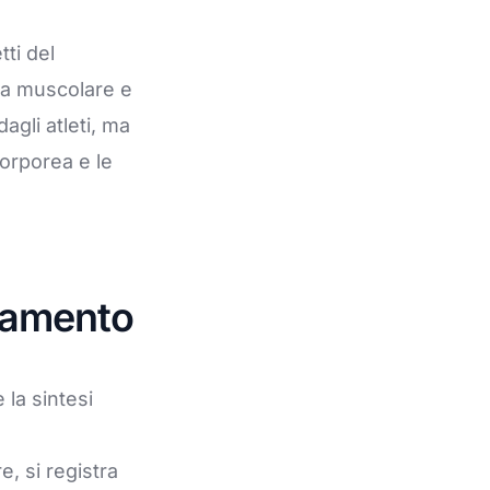
tti del
ta muscolare e
agli atleti, ma
corporea e le
enamento
 la sintesi
, si registra