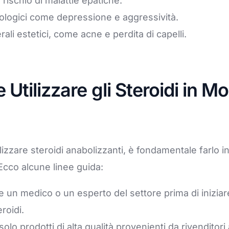
rischio di malattie epatiche.
cologici come depressione e aggressività.
terali estetici, come acne e perdita di capelli.
 Utilizzare gli Steroidi in M
ilizzare steroidi anabolizzanti, è fondamentale farlo 
Ecco alcune linee guida:
 un medico o un esperto del settore prima di iniziar
eroidi.
solo prodotti di alta qualità provenienti da rivenditori a