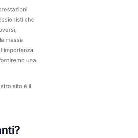
 prestazioni
essionisti che
oversi,
 la massa
 l’importanza
e forniremo una
ostro sito è il
anti?