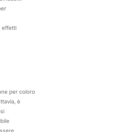
per
effetti
ione per coloro
ttavia, è
si
bile
essere.