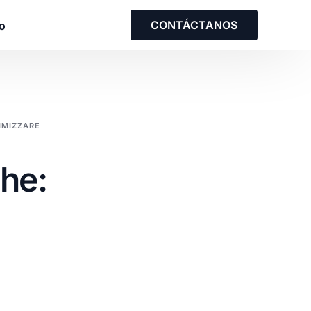
CONTÁCTANOS
o
solución empresarial
TIMIZZARE
on nuestro equipo para analizar una
che:
us necesidades y las de su equipo.
o con nosotros