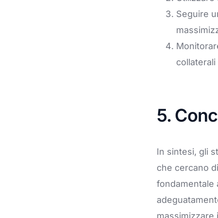
Seguire u
massimizza
Monitorare
collaterali
5. Conc
In sintesi, gl
che cercano di 
fondamentale a
adeguatamente s
massimizzare i