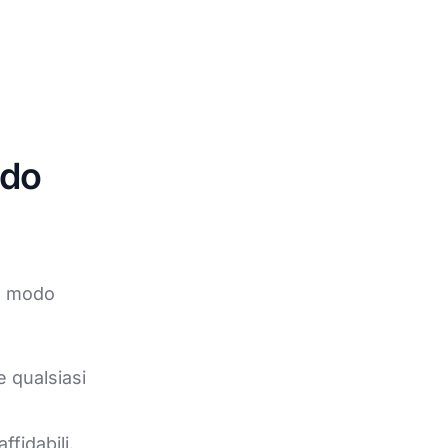
odo
in modo
e qualsiasi
ffidabili.