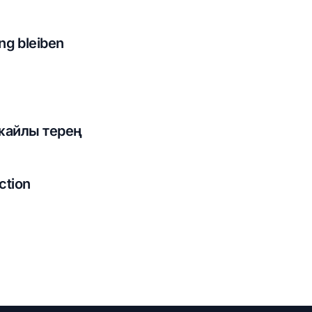
ng bleiben
жайлы терең
ction