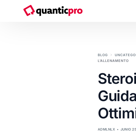
Servicios
BLOG
UNCATEGO
L’ALLENAMENTO
Consultoría de Transformación Digital
Steroi
Sistemas & Soluciones IT
Guida
Ciberseguridad
Soluciones Cloud
Ottim
Desarrollo de software a medida
Marketing y Comunicación
ADMLNLX
JUNIO 2