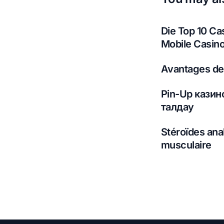
Die Top 10 Ca
Mobile Casino
Avantages de 
Pin-Up кази
талдау
Stéroïdes anab
musculaire