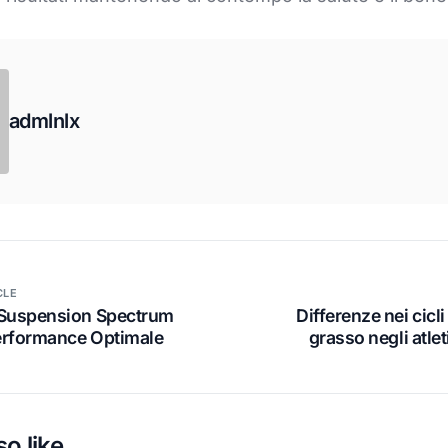
admlnlx
CLE
 Suspension Spectrum
Differenze nei cicli
erformance Optimale
grasso negli atlet
o like