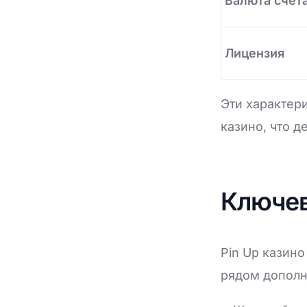
Валюта счет
Лицензия
Эти характер
казино, что д
Ключев
Pin Up казино
рядом дополн