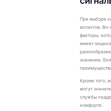
сигнал
При выборе к
аспектов. Во
факторы, кото
имеет лиценз
разнообразие
значение. Бол
преимущество
Кроме того, 
могут значит
службы поддер
комфорте.