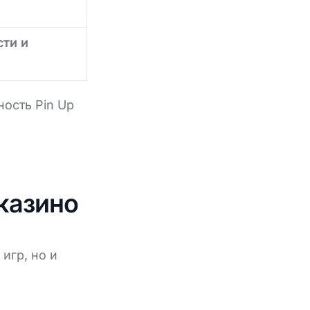
сти и
ость Pin Up
казино
игр, но и