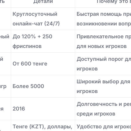
ть
Детали
Почему это 
Круглосуточный
Быстрая помощь пр
онлайн-чат (24/7)
возникновении воп
ный
До 120% + 250
Привлекательное п
фриспинов
для новых игроков
й
Доступный порог д
От 600 тенге
игроков
Широкий выбор для 
игр
Более 5000
игроков
Долговечность и ре
ия
2016
среди игроков
Тенге (KZT), доллары,
Удобство для игрок