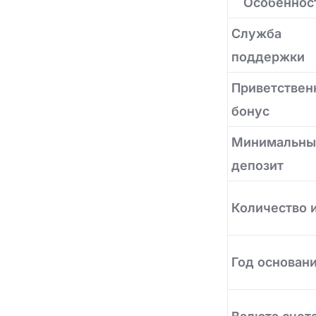
Особеннос
Служба
поддержки
Приветствен
бонус
Минимальны
депозит
Количество 
Год основан