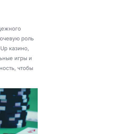
адежного
лючевую роль
Up казино,
ьные игры и
ность, чтобы