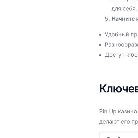
для себя.
Начните 
Удобный пр
Разнообраз
Доступ к б
Ключев
Pin Up казин
делают его пр