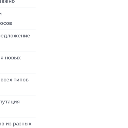
важно
и
росов
редложение
ля новых
всех типов
путация
ов из разных