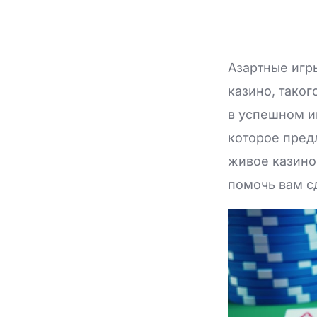
Soluciones de Gestión de Procesos Empresari
Servicios profesionales de drones
Formación
Азартные игр
казино, таког
RGPD/Derecho Digital
в успешном и
Selección de Talento
которое пред
живое казино
помочь вам с