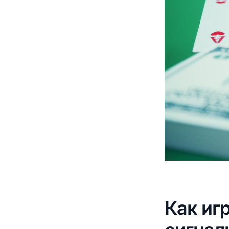
Как иг