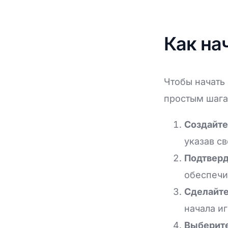
Как нач
Чтобы начать 
простым шага
Создайте
указав с
Подтверд
обеспечи
Сделайте
начала иг
Выберите