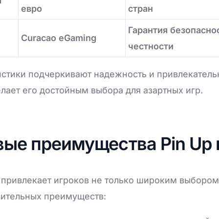
а
евро
стран
Гарантия безопасно
Curacao eGaming
честности
истики подчеркивают надежность и привлекательн
елает его достойным выбора для азартных игр.
ые преимущества Pin Up 
 привлекает игроков не только широким выбором 
ительных преимуществ: