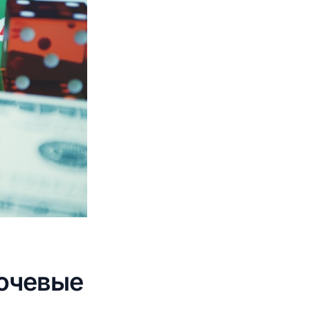
лючевые