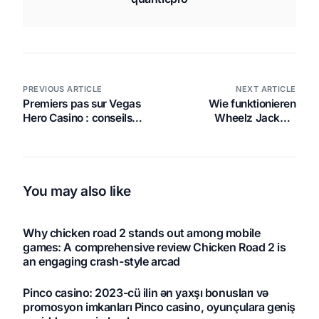
PREVIOUS ARTICLE
NEXT ARTICLE
Premiers pas sur Vegas
Wie funktionieren
Hero Casino : conseils
Wheelz Jackpot
essentiels pour les
Spielautomaten?
débutants
You may also like
Why chicken road 2 stands out among mobile
games: A comprehensive review Chicken Road 2 is
an engaging crash-style arcad
Pinco casino: 2023-cü ilin ən yaxşı bonusları və
promosyon imkanları Pinco casino, oyunçulara geniş