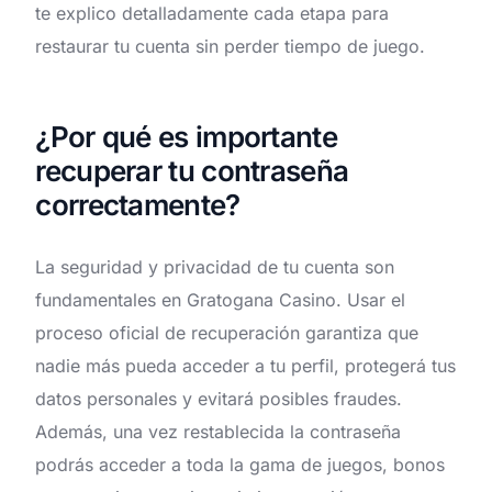
te explico detalladamente cada etapa para
restaurar tu cuenta sin perder tiempo de juego.
¿Por qué es importante
recuperar tu contraseña
correctamente?
La seguridad y privacidad de tu cuenta son
fundamentales en Gratogana Casino. Usar el
proceso oficial de recuperación garantiza que
nadie más pueda acceder a tu perfil, protegerá tus
datos personales y evitará posibles fraudes.
Además, una vez restablecida la contraseña
podrás acceder a toda la gama de juegos, bonos