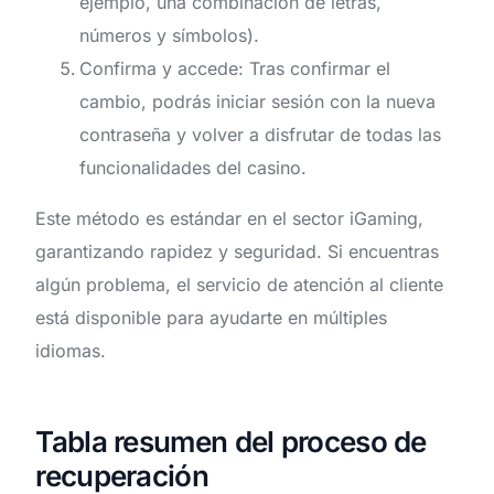
ejemplo, una combinación de letras,
números y símbolos).
Confirma y accede: Tras confirmar el
cambio, podrás iniciar sesión con la nueva
contraseña y volver a disfrutar de todas las
funcionalidades del casino.
Este método es estándar en el sector iGaming,
garantizando rapidez y seguridad. Si encuentras
algún problema, el servicio de atención al cliente
está disponible para ayudarte en múltiples
idiomas.
Tabla resumen del proceso de
recuperación