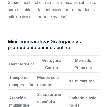
Generalmente, el correo electrónico es suficiente
para restablecer la contraseña, pero para dudas
adicionales el soporte te ayudará.
Mini-comparativa: Gratogana vs
promedio de casinos online
Gratogana
Mercado
Característica
Casino
Promedio
Tiempo de
Menos de 5
10-15 minutos
recuperación
minutos
Sí, soporte en
Atención
Limitado o solo
español e
multilingüe
inglés