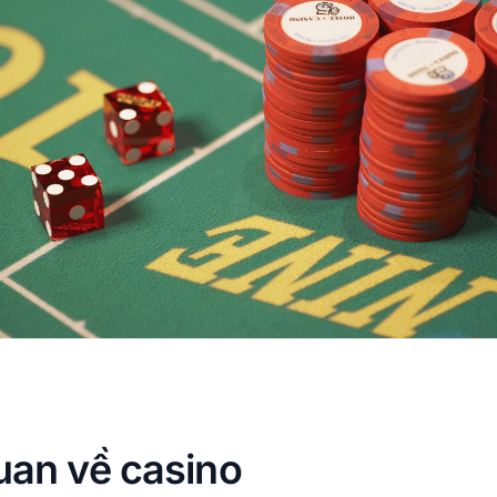
uan về casino