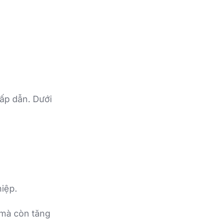
hấp dẫn. Dưới
hiệp.
 mà còn tăng