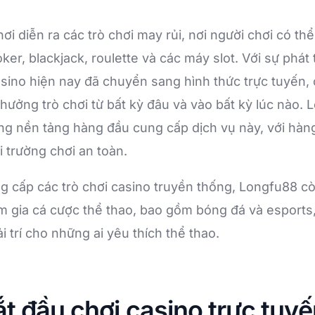
ơi diễn ra các trò chơi may rủi, nơi người chơi có th
ker, blackjack, roulette và các máy slot. Với sự phát
sino hiện nay đã chuyển sang hình thức trực tuyến,
 hưởng trò chơi từ bất kỳ đâu và vào bất kỳ lúc nào. 
g nền tảng hàng đầu cung cấp dịch vụ này, với hàng
 trường chơi an toàn.
g cấp các trò chơi casino truyền thống, Longfu88 c
m gia cá cược thể thao, bao gồm bóng đá và esports
i trí cho những ai yêu thích thể thao.
t đầu chơi casino trực tuy