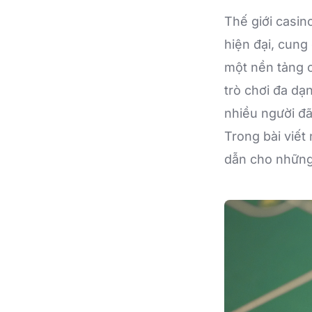
Soluciones de Gestión de Procesos Empresari
Thế giới casin
Servicios profesionales de drones
hiện đại, cung
Formación
một nền tảng c
RGPD/Derecho Digital
trò chơi đa dạ
nhiều người đã
Selección de Talento
Trong bài viết
dẫn cho những 