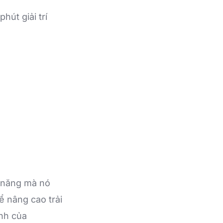
hút giải trí
h năng mà nó
ể nâng cao trải
ính của