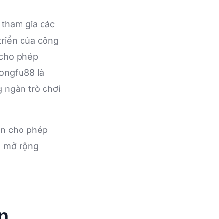
ể tham gia các
 triển của công
 cho phép
Longfu88 là
 ngàn trò chơi
òn cho phép
, mở rộng
ến