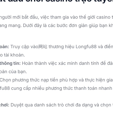
người mới bắt đầu, việc tham gia vào thế giới casino 
ang mang. Dưới đây là các bước đơn giản giúp bạn k
hoản:
Truy cập vào网站 thương hiệu Longfu88 và điền 
ạo tài khoản.
thông tin:
Hoàn thành việc xác minh danh tính để đ
hoản của bạn.
Chọn phương thức nạp tiền phù hợp và thực hiện gia
gfu88 cung cấp nhiều phương thức thanh toán nhanh
chơi:
Duyệt qua danh sách trò chơi đa dạng và chọn 