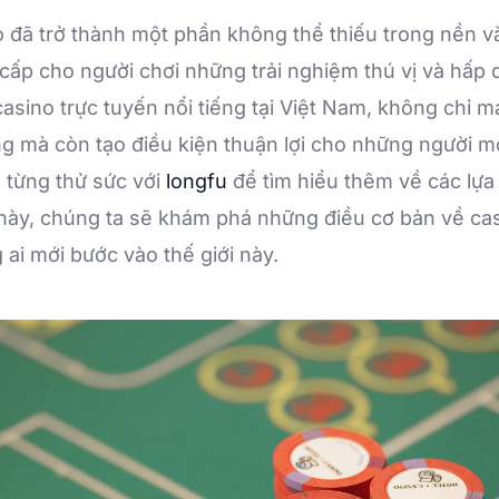
ales
o đã trở thành một phần không thể thiếu trong nền văn
 cấp cho người chơi những trải nghiệm thú vị và hấp
asino trực tuyến nổi tiếng tại Việt Nam, không chỉ 
ng mà còn tạo điều kiện thuận lợi cho những người mớ
 từng thử sức với
longfu
để tìm hiểu thêm về các lựa c
 này, chúng ta sẽ khám phá những điều cơ bản về ca
ai mới bước vào thế giới này.