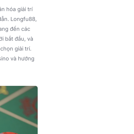
 hóa giải trí
 dẫn. Longfu88,
mang đến các
i bắt đầu, và
họn giải trí.
sino và hướng