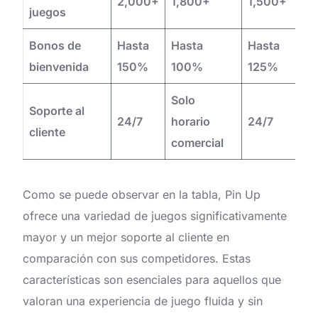
2,000+
1,800+
1,500+
juegos
Bonos de
Hasta
Hasta
Hasta
bienvenida
150%
100%
125%
Solo
Soporte al
24/7
horario
24/7
cliente
comercial
Como se puede observar en la tabla, Pin Up
ofrece una variedad de juegos significativamente
mayor y un mejor soporte al cliente en
comparación con sus competidores. Estas
características son esenciales para aquellos que
valoran una experiencia de juego fluida y sin