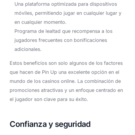
Una plataforma optimizada para dispositivos
móviles, permitiendo jugar en cualquier lugar y
en cualquier momento.
Programa de lealtad que recompensa a los
jugadores frecuentes con bonificaciones
adicionales.
Estos beneficios son solo algunos de los factores
que hacen de Pin Up una excelente opción en el
mundo de los casinos online. La combinación de
promociones atractivas y un enfoque centrado en
el jugador son clave para su éxito.
Confianza y seguridad