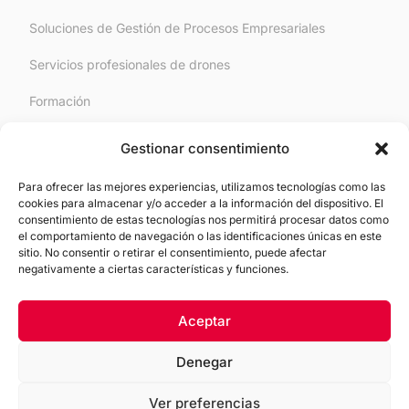
Soluciones de Gestión de Procesos Empresariales
Servicios profesionales de drones
Formación
RGPD/Derecho Digital
Gestionar consentimiento
Para ofrecer las mejores experiencias, utilizamos tecnologías como las
Legal
cookies para almacenar y/o acceder a la información del dispositivo. El
consentimiento de estas tecnologías nos permitirá procesar datos como
el comportamiento de navegación o las identificaciones únicas en este
Aviso Legal
sitio. No consentir o retirar el consentimiento, puede afectar
negativamente a ciertas características y funciones.
Política de Cookies
Política de Privacidad
Aceptar
Denegar
Ver preferencias