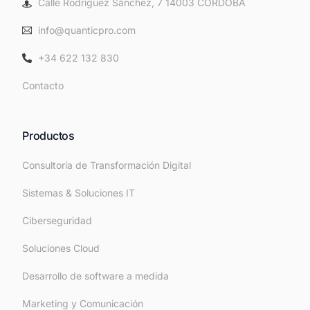
Calle Rodríguez Sánchez, 7 14003 CÓRDOBA
info@quanticpro.com
+34 622 132 830
Contacto
Productos
Consultoría de Transformación Digital
Sistemas & Soluciones IT
Ciberseguridad
Soluciones Cloud
Desarrollo de software a medida
Marketing y Comunicación