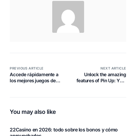
PREVIOUS ARTICLE
NEXT ARTICLE
Accede rápidamente a
Unlock the amazing
los mejores juegos de
features of Pin Up: Your
casino en Rabbit Road
essential guide for 2023
Los juegos de casino han
Pin Up Casino has
evolucionado
become a popular
significativament
destination for
You may also like
22Casino en 2026: todo sobre los bonos y cómo
aprovecharlos