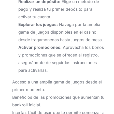
Realizar un depósito:
Elige un método de
pago y realiza tu primer depósito para
activar tu cuenta.
Explorar los juegos:
Navega por la amplia
gama de juegos disponibles en el casino,
desde tragamonedas hasta juegos de mesa.
Activar promociones:
Aprovecha los bonos
y promociones que se ofrecen al registro,
asegurándote de seguir las instrucciones
para activarlas.
Acceso a una amplia gama de juegos desde el
primer momento.
Beneficios de las promociones que aumentan tu
bankroll inicial.
Interfaz fácil de usar que te permite comenzar a