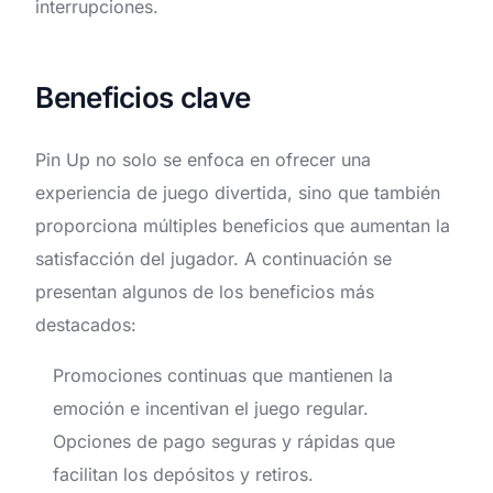
interrupciones.
Beneficios clave
Pin Up no solo se enfoca en ofrecer una
experiencia de juego divertida, sino que también
proporciona múltiples beneficios que aumentan la
satisfacción del jugador. A continuación se
presentan algunos de los beneficios más
destacados:
Promociones continuas que mantienen la
emoción e incentivan el juego regular.
Opciones de pago seguras y rápidas que
facilitan los depósitos y retiros.